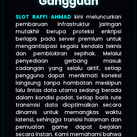
Gangguan
SLOT RAFFI AHMAD
kini meluncurkan
pembaruan infrastruktur jaringan
mutakhir berupa proteksi enkripsi
berlapis pada server premium untuk
mengantisipasi segala kendala teknis
dan pemblokiran sepihak. Melalui
penyediaan gerbang masuk
cadangan yang selalu aktif, setiap
pengguna dapat menikmati koneksi
langsung tanpa hambatan meskipun
lalu lintas data utama sedang berada
dalam kondisi padat. Setiap baris rute
transmisi data dioptimalkan secara
dinamis untuk memangkas waktu
latensi, sehingga transisi halaman dan
pemuatan game dapat berjalan
secara instan. Kami memahami bahwa