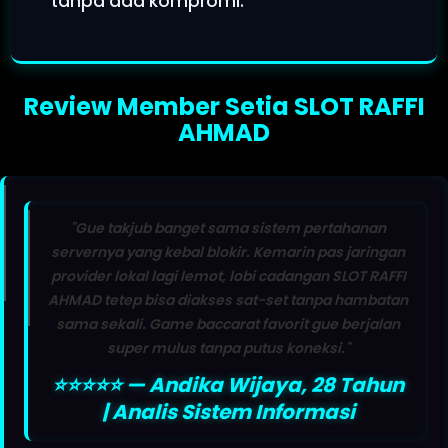
tanpa ada kompromi.
Review Member Setia SLOT RAFFI
AHMAD
"Gue takjub banget sama sistem pertahanan
servernya yang kebal blokir. Kemarin pas jaringan
provider lokal lagi lemot, lobi cadangan SLOT RAFFI
AHMAD tetep bisa diakses sat-set tanpa hambatan
sama sekali. Game baccarat favorit gue berjalan
super mulus tanpa putus koneksi."
⭐⭐⭐⭐⭐ — Andika Wijaya, 28 Tahun
| Analis Sistem Informasi